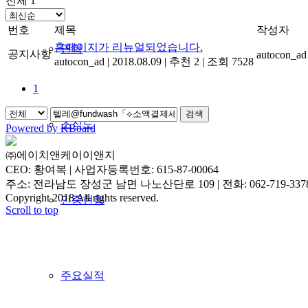
전체 1
번호
제목
작성자
홈페이지가 리뉴얼되었습니다.
연혁
공지사항
autocon_ad
autocon_ad
|
2018.08.09
|
추천 2
|
조회 7528
1
검색
조직도
Powered by KBoard
㈜에이치앤케이이앤지
CEO: 황여복 | 사업자등록번호: 615-87-00064
주소: 전라남도 장성군 남면 나노산단로 109 | 전화: 062-719-3378 | 
Copyright 2018 All rights reserved.
인증현황
Scroll to top
주요실적