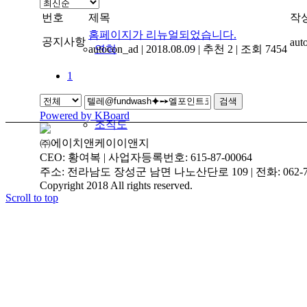
번호
제목
작
홈페이지가 리뉴얼되었습니다.
공지사항
aut
autocon_ad
연혁
|
2018.08.09
|
추천 2
|
조회 7454
1
검색
Powered by KBoard
조직도
㈜에이치앤케이이앤지
CEO: 황여복 | 사업자등록번호: 615-87-00064
주소: 전라남도 장성군 남면 나노산단로 109 | 전화: 062-719-3
Copyright 2018 All rights reserved.
Scroll to top
인증현황
주요실적