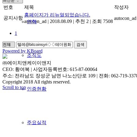
번호
제목
작성자
홈페이지가 리뉴얼되었습니다.
공지사항
autocon_ad
autocon_ad
|
2018.08.09
|
추천 2
|
조회 7508
연혁
1
검색
Powered by KBoard
조직도
㈜에이치앤케이이앤지
CEO: 황여복 | 사업자등록번호: 615-87-00064
주소: 전라남도 장성군 남면 나노산단로 109 | 전화: 062-719-3378 | 
Copyright 2018 All rights reserved.
Scroll to top
인증현황
주요실적