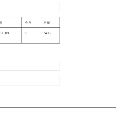
일
추천
조회
.08.09
2
7495