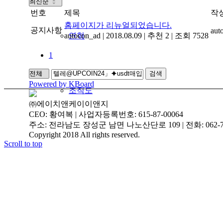
번호
제목
작
홈페이지가 리뉴얼되었습니다.
공지사항
aut
autocon_ad
연혁
|
2018.08.09
|
추천 2
|
조회 7528
1
검색
Powered by KBoard
조직도
㈜에이치앤케이이앤지
CEO: 황여복 | 사업자등록번호: 615-87-00064
주소: 전라남도 장성군 남면 나노산단로 109 | 전화: 062-719-3
Copyright 2018 All rights reserved.
Scroll to top
인증현황
주요실적