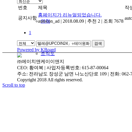
번호
제목
작
홈페이지가 리뉴얼되었습니다.
공지사항
aut
autocon_ad
연혁
|
2018.08.09
|
추천 2
|
조회 7678
1
검색
Powered by KBoard
조직도
㈜에이치앤케이이앤지
CEO: 황여복 | 사업자등록번호: 615-87-00064
주소: 전라남도 장성군 남면 나노산단로 109 | 전화: 062-719-3
Copyright 2018 All rights reserved.
Scroll to top
인증현황
주요실적