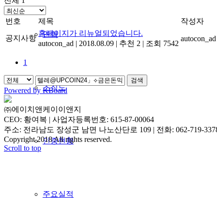
전체 1
번호
제목
작성자
홈페이지가 리뉴얼되었습니다.
연혁
공지사항
autocon_ad
autocon_ad
|
2018.08.09
|
추천 2
|
조회 7542
1
검색
조직도
Powered by KBoard
㈜에이치앤케이이앤지
CEO: 황여복 | 사업자등록번호: 615-87-00064
주소: 전라남도 장성군 남면 나노산단로 109 | 전화: 062-719-3378 | 
Copyright 2018 All rights reserved.
인증현황
Scroll to top
주요실적