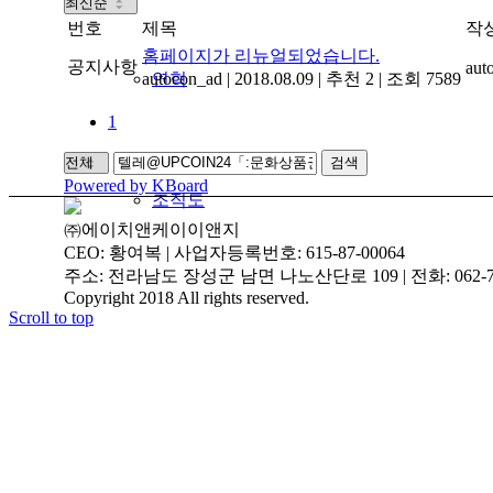
번호
제목
작
홈페이지가 리뉴얼되었습니다.
공지사항
aut
autocon_ad
연혁
|
2018.08.09
|
추천 2
|
조회 7589
1
검색
Powered by KBoard
조직도
㈜에이치앤케이이앤지
CEO: 황여복 | 사업자등록번호: 615-87-00064
주소: 전라남도 장성군 남면 나노산단로 109 | 전화: 062-719-3
Copyright 2018 All rights reserved.
Scroll to top
인증현황
주요실적