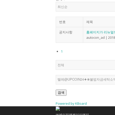
번호
연혁
제목
공지사항
홈페이지가 리뉴얼
autocon_ad
|
2018
1
조직도
인증현황
검색
Powered by KBoard
주요실적
㈜에이치앤케이이앤지