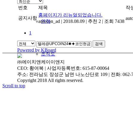
번호
제목
작
홈페이지가 리뉴얼되었습니다.
공지사항
aut
autocon_ad
연혁
|
2018.08.09
|
추천 2
|
조회 7438
1
검색
Powered by KBoard
조직도
㈜에이치앤케이이앤지
CEO: 황여복 | 사업자등록번호: 615-87-00064
주소: 전라남도 장성군 남면 나노산단로 109 | 전화: 062-719-3
Copyright 2018 All rights reserved.
Scroll to top
인증현황
주요실적