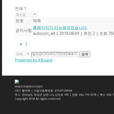
전체 1
번호
제목
홈페이지가 리뉴얼되었습니다.
공지사항
autocon_ad
|
2018.08.09
|
추천 2
|
조회 76
1
검색
Powered by KBoard
㈜에이치앤케이이앤지
CEO: 황여복 | 사업자등록번호: 615-87-00064
주소: 전라남도 장성군 남면 나노산단로 109 | 전화: 062-719-3378 | 팩스: 062-71
Copyright 2018 All rights reserved.