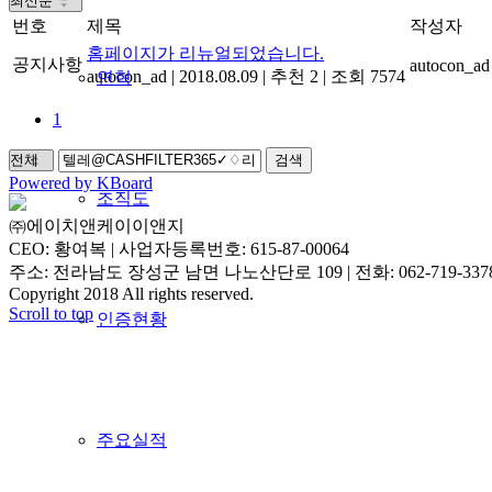
번호
제목
작성자
홈페이지가 리뉴얼되었습니다.
공지사항
autocon_ad
autocon_ad
|
2018.08.09
|
추천 2
|
조회 7574
연혁
1
검색
Powered by KBoard
조직도
㈜에이치앤케이이앤지
CEO: 황여복 | 사업자등록번호: 615-87-00064
주소: 전라남도 장성군 남면 나노산단로 109 | 전화: 062-719-3378 | 
Copyright 2018 All rights reserved.
Scroll to top
인증현황
주요실적