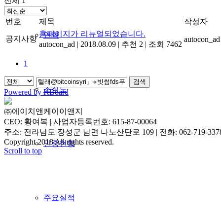
전체 1
번호
제목
작성자
홈페이지가 리뉴얼되었습니다.
연혁
공지사항
autocon_ad
autocon_ad
|
2018.08.09
|
추천 2
|
조회 7462
1
검색
조직도
Powered by KBoard
㈜에이치앤케이이앤지
CEO: 황여복 | 사업자등록번호: 615-87-00064
주소: 전라남도 장성군 남면 나노산단로 109 | 전화: 062-719-3378 | 
Copyright 2018 All rights reserved.
인증현황
Scroll to top
주요실적