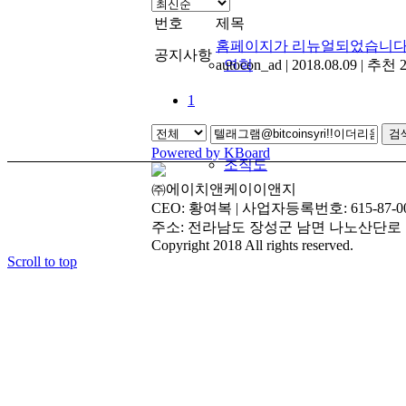
번호
제목
홈페이지가 리뉴얼되었습니다
공지사항
autocon_ad
연혁
|
2018.08.09
|
추천 
1
검
Powered by KBoard
조직도
㈜에이치앤케이이앤지
CEO: 황여복 | 사업자등록번호: 615-87-00
주소: 전라남도 장성군 남면 나노산단로 109 | 전화
Copyright 2018 All rights reserved.
Scroll to top
인증현황
주요실적